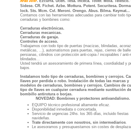
Arcas Soler
. Ezcurra. Ucen. Tesa. Inceca. Tover. Moia. Telesco.
Sidese. CR. Fichet. Azbe. Mottura. Potent. Securitesa. Dorma
lock. Sts. Mcm. Cvl. Meroni. Orengo. Abus. Bilma. Keymat...
Contamos con las herramientas adecuadas para cambiar todo tip
cerraduras y bombines como:
Cerraduras electrónicas.
Cerraduras mecanicas.
Cerraduras de garaje.
Controles de acceso.
Trabajamos con todo tipo de puertas (macizas, blindadas, acora
metálicas, ...), automatismos para puertas, rejas, cierres de balle
persianas, cilindros con protección anti-copia / incopiables / anti-r
blindados...
Usted tendrá un asesoramiento de primera línea, coordialidad y p
bajos.
Instalamos todo tipo de cerraduras, bombines y cerrojos
. C
llaves por perdida o robo. Instalación de todas las marcas y
modelos de cerraduras, bombines y cerrojos. Cambios de cu
tipo de llaves en cualquier cerradura mediante sustitución d
bombillo antirotura o borjas.
NOVEDAD: Bombines y protectores antivandalismo.
EQUIPO técnico profesional altamente eficaz.
Disponibilidad inmediata o concertada.
Servicio de urgencias 24hs. los 365 dÍas, incluido fiestas
navideñas.
Trate directamente con nosotros, sin intermediarios
.
Le asesoramos y presupuestamos sin costes de desplazam