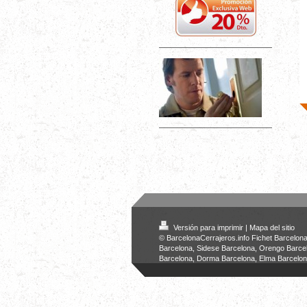
Versión para imprimir
|
Mapa del sitio
© BarcelonaCerrajeros.info Fichet Barcelona
Barcelona, Sidese Barcelona, Orengo Barcel
Barcelona, Dorma Barcelona, Elma Barcelo