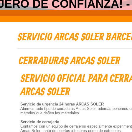
ERO DE CONFIANZA! - 6
SERVICIO ARCAS SOLER BARC
CERRADURAS ARCAS SOLER
SERVICIO OFICIAL PARA CER
ARCAS SOLER
Servicio de urgencia 24 horas ARCAS SOLER
Abrimos todo tipo de cerraduras Arcas Soler, además ponemos esp
métodos que dañen los materiales.
Servicio de cerrajería
Contamos con un equipo de cerrajeros especialmente experimen
Arcas Soler, tanto de puertas interiores como de exteriores.