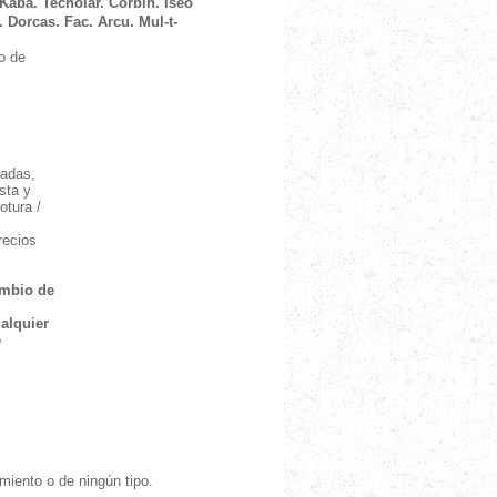
 Kaba. Tecnolar. Corbin.
Iseo
. Dorcas.
Fac. Arcu. Mul-t-
o de
zadas,
sta y
otura /
recios
ambio de
alquier
e
iento o de ningún tipo.