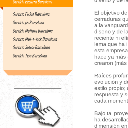
diseño y de l
Servicio Ezcurra Barcelona
El objetivo d
Servicio Fichet Barcelona
cerraduras qu
Servicio Jis Barcelona
a la vanguardi
Servicio Mottura Barcelona
diseño y de l
reciente ni ef
Servicio Mul-t-lock Barcelona
lema que ha 
Servicio Sidese Barcelona
esta empresa
Servicio Tesa Barcelona
hace ya más 
crearon (más 
Raíces profu
evolución y d
estilo propio;
respuesta y s
cada moment
Bajo tal proy
ha desarrolla
dimensión en 