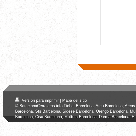
Versión para imprimir
|
Mapa del sitio
© BarcelonaCerrajeros.info Fichet Barcelona, Arcu Barcelona, Arcas
Barcelona, Sts Barcelona, Sidese Barcelona, Orengo Barcelona, Mul
Barcelona, Cisa Barcelona, Mottura Barcelona, Dorma Barcelona, E