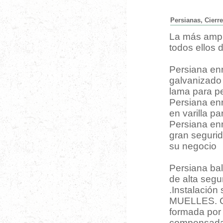
Persianas, Cierre
La más ampl
todos ellos 
Persiana enr
galvanizado 
lama para pe
Persiana enro
en varilla p
Persiana enro
gran segurid
su negocio
Persiana bal
de alta segur
.Instalació
MUELLES. Co
formada por 
compensada 