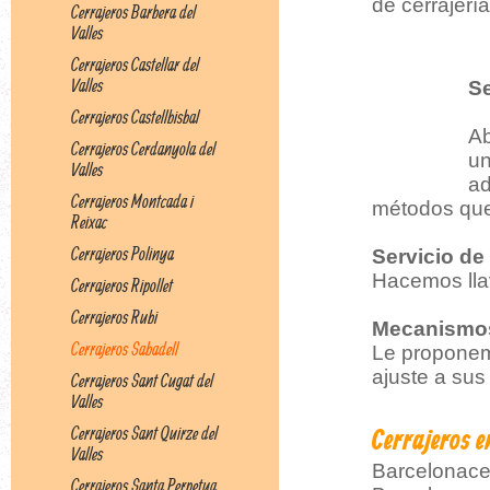
de cerrajerí
Cerrajeros Barbera del
Valles
Cerrajeros Castellar del
Valles
S
Cerrajeros Castellbisbal
Ab
Cerrajeros Cerdanyola del
un
Valles
ad
Cerrajeros Montcada i
métodos que
Reixac
Cerrajeros Polinya
Servicio de 
Hacemos llav
Cerrajeros Ripollet
Cerrajeros Rubi
Mecanismos
Cerrajeros Sabadell
Le proponem
ajuste a sus
Cerrajeros Sant Cugat del
Valles
Cerrajeros Sant Quirze del
Cerrajeros e
Valles
Barcelonacer
Cerrajeros Santa Perpetua