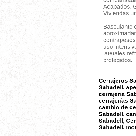
Acabados. G
Viviendas uni
Basculante 
aproximadam
contrapesos,
uso intensiv
laterales re
protegidos.
Cerrajeros Sa
Sabadell, ape
cerrajeria Sab
cerrajerías S
cambio de ce
Sabadell, ca
Sabadell, Cer
Sabadell, mot