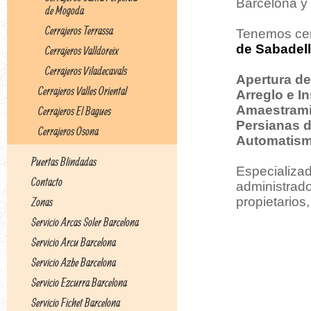
Barcelona y 
de Mogoda
Cerrajeros Terrassa
Tenemos cer
de Sabadell
Cerrajeros Valldoreix
Cerrajeros Viladecavals
Apertura de
Cerrajeros Valles Oriental
Arreglo e I
Amaestrami
Cerrajeros El Bagues
Persianas 
Cerrajeros Osona
Automatism
Puertas Blindadas
Especializad
Contacto
administrad
propietarios,
Zonas
Servicio Arcas Soler Barcelona
Servicio Arcu Barcelona
Servicio Azbe Barcelona
Servicio Ezcurra Barcelona
Servicio Fichet Barcelona