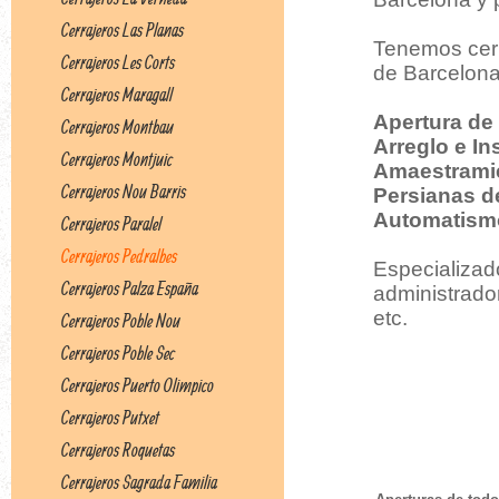
Cerrajeros Las Planas
Tenemos cerr
Cerrajeros Les Corts
de Barcelona,
Cerrajeros Maragall
Apertura de
Cerrajeros Montbau
Arreglo e In
Cerrajeros Montjuic
Amaestrami
Cerrajeros Nou Barris
Persianas d
Automatism
Cerrajeros Paralel
Cerrajeros Pedralbes
Especializad
Cerrajeros Palza España
administrado
etc.
Cerrajeros Poble Nou
Cerrajeros Poble Sec
Cerrajeros Puerto Olimpico
Cerrajeros Putxet
Cerrajeros Roquetas
Cerrajeros Sagrada Familia