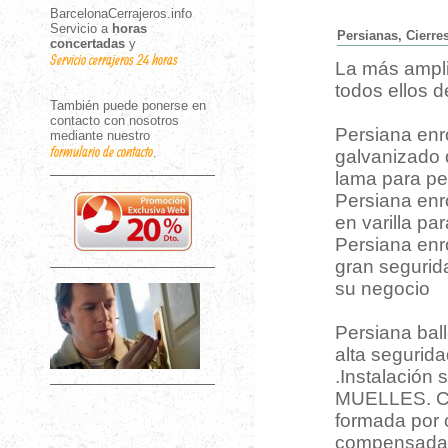
BarcelonaCerrajeros.info
Servicio a
horas
Persianas, Cierres
concertadas
y
Servicio cerrajeros 24 horas
La más ampl
todos ellos 
También puede ponerse en
contacto con nosotros
Persiana enro
mediante nuestro
formulario de contacto
.
galvanizado d
lama para per
Persiana enro
en varilla pa
Persiana enro
gran segurid
su negocio
Persiana bal
alta segurida
.Instalación
MUELLES. Con
formada por 
compensada p