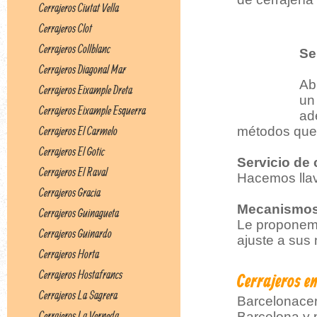
Cerrajeros Ciutat Vella
Cerrajeros Clot
Cerrajeros Collblanc
Se
Cerrajeros Diagonal Mar
Ab
Cerrajeros Eixample Dreta
un
Cerrajeros Eixample Esquerra
ad
Cerrajeros El Carmelo
métodos que 
Cerrajeros El Gotic
Servicio de 
Cerrajeros El Raval
Hacemos llav
Cerrajeros Gracia
Mecanismos
Cerrajeros Guinagueta
Le proponemo
Cerrajeros Guinardo
ajuste a sus
Cerrajeros Horta
Cerrajeros Hostafrancs
Cerrajeros e
Cerrajeros La Sagrera
Barcelonacerr
Cerrajeros La Verneda
Barcelona y p