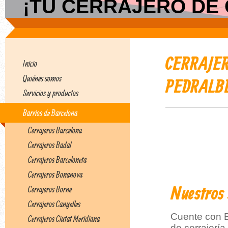
¡TU CERRAJERO DE C
CERRAJER
Inicio
Quiénes somos
PEDRALB
Servicios y productos
Barrios de Barcelona
Cerrajeros Barcelona
Cerrajeros Badal
Cerrajeros Barceloneta
Cerrajeros Bonanova
Nuestros 
Cerrajeros Borne
Cerrajeros Canyelles
Cuente con B
Cerrajeros Ciutat Meridiana
de cerrajerí