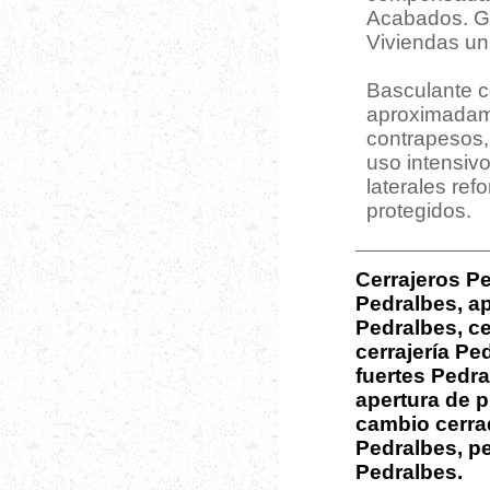
Acabados. Ga
Viviendas uni
Basculante c
aproximadame
contrapesos,
uso intensivo
laterales ref
protegidos.
Cerrajeros Pe
Pedralbes, ap
Pedralbes, ce
cerrajería Pe
fuertes Pedr
apertura de p
cambio cerra
Pedralbes, p
Pedralbes.